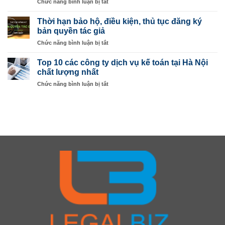
ở
Chức năng bình luận bị tắt
CÔNG
Pháp
Điều
TY
Lý
kiện,
GIÁ
Thời hạn bảo hộ, điều kiện, thủ tục đăng ký
tại
thủ
RẺ
bản quyền tác giả
Hà
tục
–
Nội
ở
Chức năng bình luận bị tắt
xuất
CHẤT
–
Thời
cảnh
LƯỢNG
Legalbiz
hạn
cho
Top 10 các công ty dịch vụ kế toán tại Hà Nội
TỐT
bảo
người
chất lượng nhất
hộ,
nước
ở
Chức năng bình luận bị tắt
điều
ngoài
Top
kiện,
rời
10
thủ
Việt
các
tục
Nam
công
đăng
ty
ký
dịch
bản
vụ
quyền
kế
tác
toán
giả
tại
Hà
Nội
chất
lượng
nhất