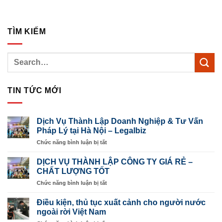
TÌM KIẾM
TIN TỨC MỚI
Dịch Vụ Thành Lập Doanh Nghiệp & Tư Vấn
Pháp Lý tại Hà Nội – Legalbiz
ở
Chức năng bình luận bị tắt
Dịch
Vụ
DỊCH VỤ THÀNH LẬP CÔNG TY GIÁ RẺ –
Thành
CHẤT LƯỢNG TỐT
Lập
ở
Chức năng bình luận bị tắt
Doanh
DỊCH
Nghiệp
VỤ
&
Điều kiện, thủ tục xuất cảnh cho người nước
THÀNH
Tư
ngoài rời Việt Nam
LẬP
Vấn