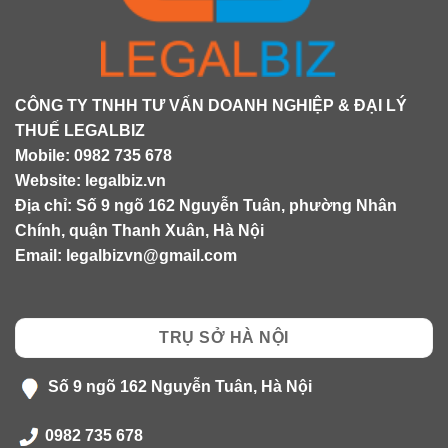
chất
lượng
nhất
CÔNG TY TNHH TƯ VẤN DOANH NGHIỆP & ĐẠI LÝ
THUẾ LEGALBIZ
Mobile:
0982 735 678
Website:
legalbiz.vn
Địa chỉ: Số 9 ngõ 162 Nguyễn Tuân, phường Nhân
Chính, quận Thanh Xuân, Hà Nội
Email:
legalbizvn@gmail.com
TRỤ SỞ HÀ NỘI
Số 9 ngõ 162 Nguyễn Tuân, Hà Nội
0982 735 678