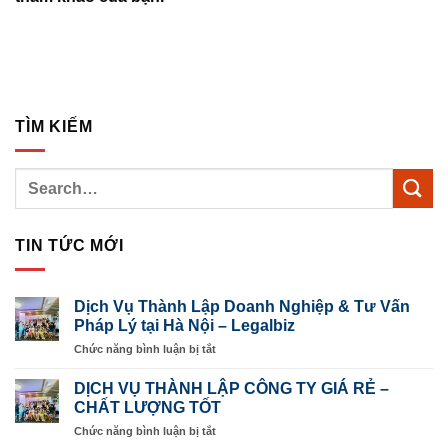
TÌM KIẾM
TIN TỨC MỚI
Dịch Vụ Thành Lập Doanh Nghiệp & Tư Vấn
Pháp Lý tại Hà Nội – Legalbiz
ở
Chức năng bình luận bị tắt
Dịch
Vụ
DỊCH VỤ THÀNH LẬP CÔNG TY GIÁ RẺ –
Thành
CHẤT LƯỢNG TỐT
Lập
ở
Chức năng bình luận bị tắt
Doanh
DỊCH