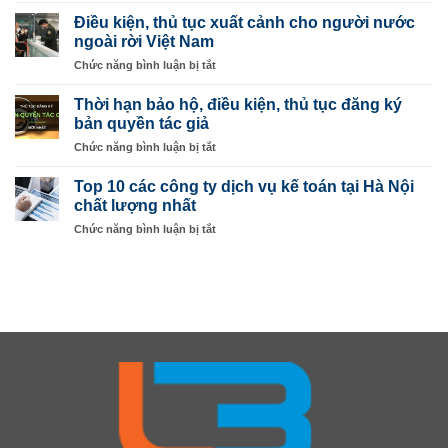
Nghiệp
VỤ
&
Điều kiện, thủ tục xuất cảnh cho người nước
THÀNH
Tư
ngoài rời Việt Nam
LẬP
Vấn
ở
Chức năng bình luận bị tắt
CÔNG
Pháp
Điều
TY
Lý
kiện,
GIÁ
Thời hạn bảo hộ, điều kiện, thủ tục đăng ký
tại
thủ
RẺ
bản quyền tác giả
Hà
tục
–
Nội
ở
Chức năng bình luận bị tắt
xuất
CHẤT
–
Thời
cảnh
LƯỢNG
Legalbiz
hạn
cho
Top 10 các công ty dịch vụ kế toán tại Hà Nội
TỐT
bảo
người
chất lượng nhất
hộ,
nước
ở
Chức năng bình luận bị tắt
điều
ngoài
Top
kiện,
rời
10
thủ
Việt
các
tục
Nam
công
đăng
ty
ký
dịch
bản
vụ
quyền
kế
tác
toán
giả
tại
Hà
Nội